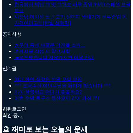
한국에서 먹던 그 맛 그대로 하루 종일 $9.99 스페셜 보글
보글
사장님 미치신 듯..? 고기 산더미 뚝배기가 하루종일 이
가격이라고?! [한밭 설렁탕]
공지사항
🎉
우리 동네 새로운 가게를 소개…
📌
게시글 작성 시 참고사항
📣
오픈했습니다 자유게시판 이용 안내
인기글
30대 한인 직장인 친목 모임 모집
*** 도움주신 이민우님을 애타게 찾습니다 ***
아이 한국학교 어디가 좋을까요?
이번 주말 둘루스 등산모임 같이 가실 분!
회원로그인
확인 중…
🔮 재미로 보는 오늘의 운세