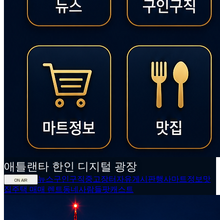
애틀랜타
한인
디지털 광장
뉴스
구인구직
중고장터
자유게시판
행사
마트정보
맛
ON AIR
집
주택 매매 렌트
동네사람들
팟캐스트