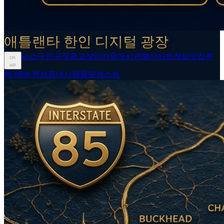
애틀랜타 한인 디지털 광장
뉴스
구인구직
중고장터
자유게시판
행사
마트정보
맛집
주
ON
AIR
택 매매 렌트
동네사람들
팟캐스트