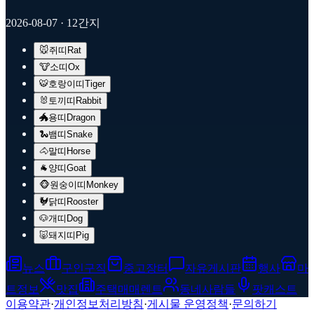
2026-08-07
· 12간지
🐭
쥐띠
Rat
🐮
소띠
Ox
🐯
호랑이띠
Tiger
🐰
토끼띠
Rabbit
🐲
용띠
Dragon
🐍
뱀띠
Snake
🐴
말띠
Horse
🐐
양띠
Goat
🐵
원숭이띠
Monkey
🐓
닭띠
Rooster
🐶
개띠
Dog
🐷
돼지띠
Pig
뉴스
구인구직
중고장터
자유게시판
행사
마
트정보
맛집
주택매매렌트
동네사람들
팟캐스트
이용약관
·
개인정보처리방침
·
게시물 운영정책
·
문의하기