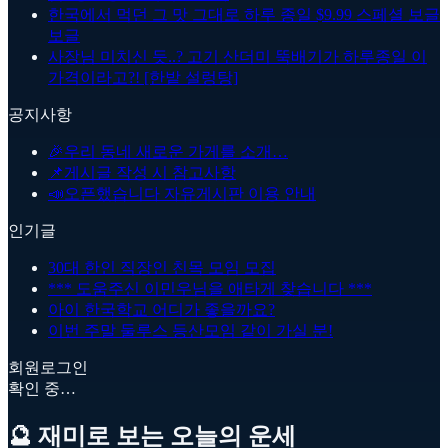
한국에서 먹던 그 맛 그대로 하루 종일 $9.99 스페셜 보글
보글
사장님 미치신 듯..? 고기 산더미 뚝배기가 하루종일 이
가격이라고?! [한밭 설렁탕]
공지사항
🎉
우리 동네 새로운 가게를 소개…
📌
게시글 작성 시 참고사항
📣
오픈했습니다 자유게시판 이용 안내
인기글
30대 한인 직장인 친목 모임 모집
*** 도움주신 이민우님을 애타게 찾습니다 ***
아이 한국학교 어디가 좋을까요?
이번 주말 둘루스 등산모임 같이 가실 분!
회원로그인
확인 중…
🔮 재미로 보는 오늘의 운세