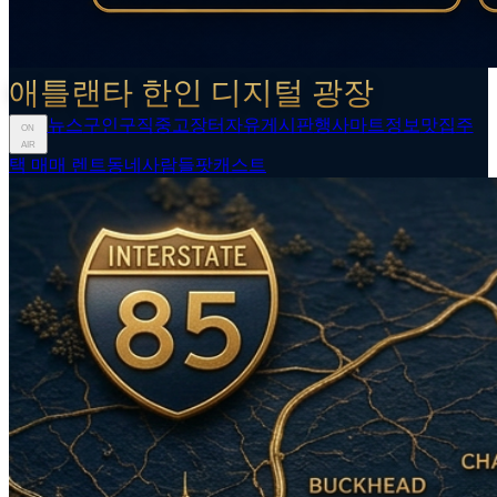
애틀랜타 한인 디지털 광장
뉴스
구인구직
중고장터
자유게시판
행사
마트정보
맛집
주
ON
AIR
택 매매 렌트
동네사람들
팟캐스트