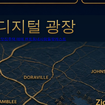
디지털 광장
보
맛집
주택 매매 렌트
동네사람들
팟캐스트