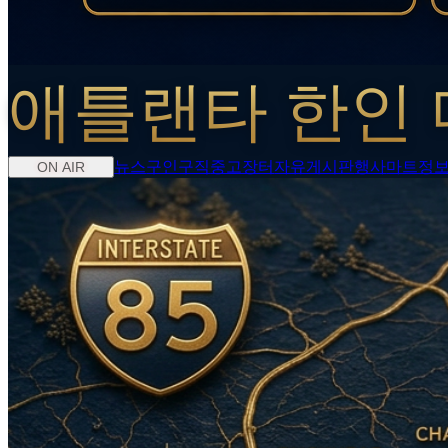
애틀랜타 한인 
뉴스
구인구직
중고장터
자유게시판
행사
마트정
ON AIR