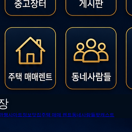
장
판
행사
마트정보
맛집
주택 매매 렌트
동네사람들
팟캐스트