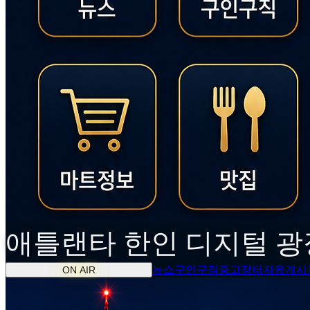
애틀랜타
한인
디지털 광
뉴스
구인구직
중고장터
자유게시
ON AIR