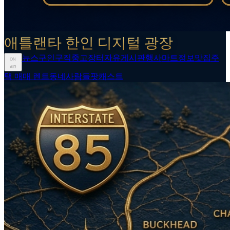
애틀랜타 한인 디지털 광장
뉴스
구인구직
중고장터
자유게시판
행사
마트정보
맛집
주
ON
AIR
택 매매 렌트
동네사람들
팟캐스트