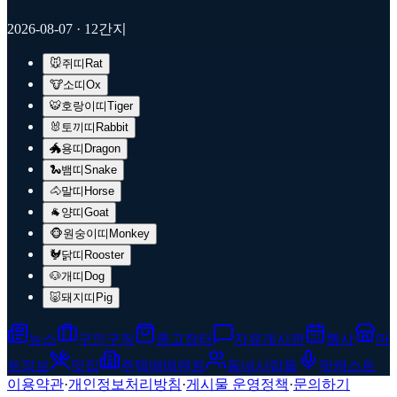
2026-08-07
· 12간지
🐭
쥐띠
Rat
🐮
소띠
Ox
🐯
호랑이띠
Tiger
🐰
토끼띠
Rabbit
🐲
용띠
Dragon
🐍
뱀띠
Snake
🐴
말띠
Horse
🐐
양띠
Goat
🐵
원숭이띠
Monkey
🐓
닭띠
Rooster
🐶
개띠
Dog
🐷
돼지띠
Pig
뉴스
구인구직
중고장터
자유게시판
행사
마
트정보
맛집
주택매매렌트
동네사람들
팟캐스트
이용약관
·
개인정보처리방침
·
게시물 운영정책
·
문의하기