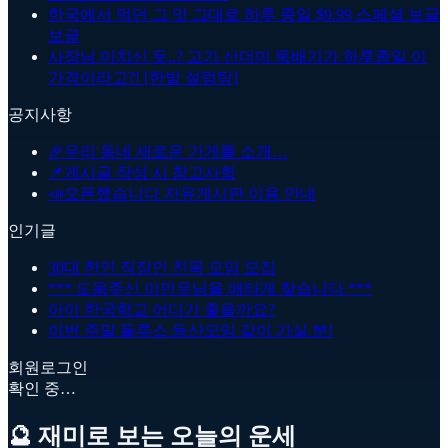
한국에서 먹던 그 맛 그대로 하루 종일 $9.99 스페셜 보글
보글
사장님 미치신 듯..? 고기 산더미 뚝배기가 하루종일 이
가격이라고?! [한밭 설렁탕]
공지사항
🎉
우리 동네 새로운 가게를 소개…
📌
게시글 작성 시 참고사항
📣
오픈했습니다 자유게시판 이용 안내
인기글
30대 한인 직장인 친목 모임 모집
*** 도움주신 이민우님을 애타게 찾습니다 ***
아이 한국학교 어디가 좋을까요?
이번 주말 둘루스 등산모임 같이 가실 분!
회원로그인
확인 중…
🔮 재미로 보는 오늘의 운세