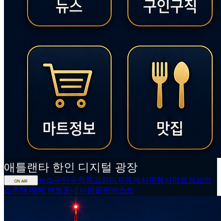
애틀랜타
한인
디지털 광장
뉴스
구인구직
중고장터
자유게시판
행사
마트정보
맛
ON AIR
집
주택 매매 렌트
동네사람들
팟캐스트