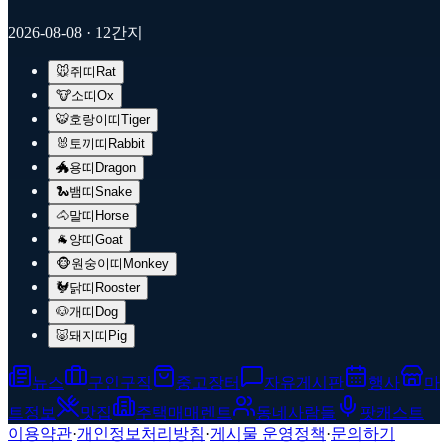
2026-08-08
· 12간지
🐭
쥐띠
Rat
🐮
소띠
Ox
🐯
호랑이띠
Tiger
🐰
토끼띠
Rabbit
🐲
용띠
Dragon
🐍
뱀띠
Snake
🐴
말띠
Horse
🐐
양띠
Goat
🐵
원숭이띠
Monkey
🐓
닭띠
Rooster
🐶
개띠
Dog
🐷
돼지띠
Pig
뉴스
구인구직
중고장터
자유게시판
행사
마
트정보
맛집
주택매매렌트
동네사람들
팟캐스트
이용약관
·
개인정보처리방침
·
게시물 운영정책
·
문의하기