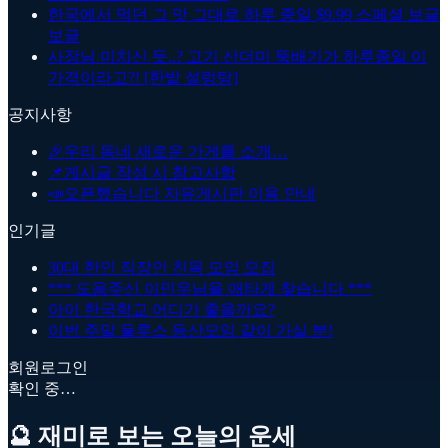
한국에서 먹던 그 맛 그대로 하루 종일 $9.99 스페셜 보글
보글
사장님 미치신 듯..? 고기 산더미 뚝배기가 하루종일 이
가격이라고?! [한밭 설렁탕]
공지사항
🎉
우리 동네 새로운 가게를 소개…
📌
게시글 작성 시 참고사항
📣
오픈했습니다 자유게시판 이용 안내
인기글
30대 한인 직장인 친목 모임 모집
*** 도움주신 이민우님을 애타게 찾습니다 ***
아이 한국학교 어디가 좋을까요?
이번 주말 둘루스 등산모임 같이 가실 분!
회원로그인
확인 중…
🔮 재미로 보는 오늘의 운세