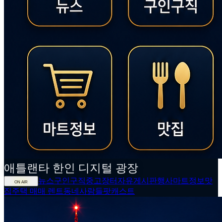
애틀랜타
한인
디지털 광장
뉴스
구인구직
중고장터
자유게시판
행사
마트정보
맛
ON AIR
집
주택 매매 렌트
동네사람들
팟캐스트