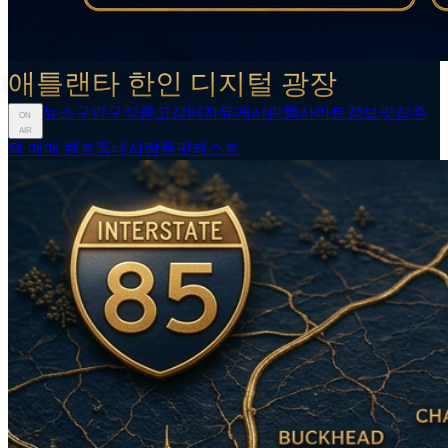
애틀랜타 한인 디지털 광장
뉴스
구인구직
중고장터
자유게시판
행사
마트정보
맛집
주
ON
AIR
택 매매 렌트
동네사람들
팟캐스트