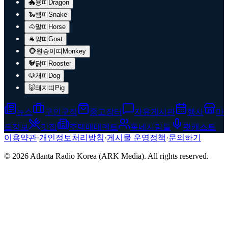
🐲
용띠
Dragon
🐍
뱀띠
Snake
🐴
말띠
Horse
🐐
양띠
Goat
🐵
원숭이띠
Monkey
🐓
닭띠
Rooster
🐶
개띠
Dog
🐷
돼지띠
Pig
뉴스
구인구직
중고장터
자유게시판
행사
마
트정보
맛집
주택매매렌트
동네사람들
팟캐스트
이용약관
·
개인정보처리방침
·
게시물 운영정책
·
문의하기
© 2026 Atlanta Radio Korea (ARK Media). All rights reserved.