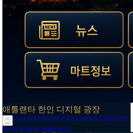
애틀랜타 한인 디지털 광장
뉴스
구인구직
중고장터
자유게시판
행사
마트정보
맛집
주
ON
AIR
택 매매 렌트
동네사람들
팟캐스트