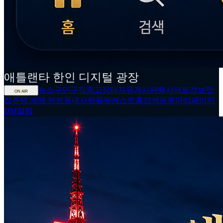
애틀랜타
한인
디지털 광장
뉴스
구인구직
중고장터
자유게시판
행사
마트정보
맛
ON AIR
집
주택 매매 렌트
동네사람들
팟캐스트
홈
검색
등록
마이페이지
DM
알람