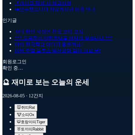
📌
게시글 작성 시 참고사항
📣
오픈했습니다 자유게시판 이용 안내
인기글
30대 한인 직장인 친목 모임 모집
*** 도움주신 이민우님을 애타게 찾습니다 ***
아이 한국학교 어디가 좋을까요?
이번 주말 둘루스 등산모임 같이 가실 분!
회원로그인
확인 중…
🔮 재미로 보는 오늘의 운세
2026-08-05
· 12간지
🐭
쥐띠
Rat
🐮
소띠
Ox
🐯
호랑이띠
Tiger
🐰
토끼띠
Rabbit