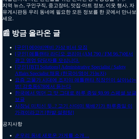
지역 뉴스, 구인구직, 중고장터, 맛집·마트 정보, 이웃 행사, 자
유게시판등 우리 동네에 필요한 모든 정보를 한 곳에서 만나보
세요.
📰 방금 올라온 글
[구인] 에어비앤비 가상 비서 모집
[구인] 애틀랜타 라디오 코리아 (AM 790 / FM 96.7)에서
광고 영업 담당자를 모십니다.
[구인] [BTI Solutions] Administrative Specialist / Safety
Affairs Specialist 채용 (한국어/영어 가능자)
요즘 고물가 시대에 조지아 애틀랜타 직장인이 살아남는
법! 강호동678에서 듣는다
한국에서 먹던 그 맛 그대로 하루 종일 $9.99 스페셜 보글
보글
사장님 미치신 듯..? 고기 산더미 뚝배기가 하루종일 이
가격이라고?! [한밭 설렁탕]
공지사항
🎉
우리 동네 새로운 가게를 소개…