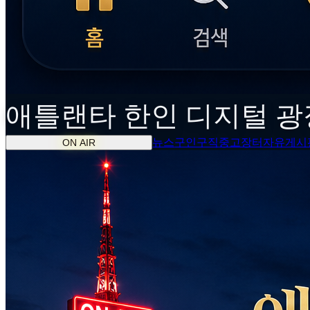
애틀랜타
한인
디지털 광
뉴스
구인구직
중고장터
자유게시
ON AIR