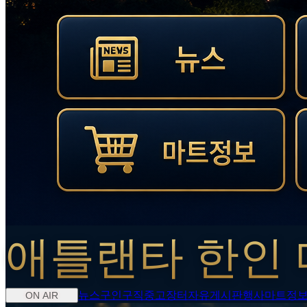
애틀랜타 한인 
뉴스
구인구직
중고장터
자유게시판
행사
마트정
ON AIR