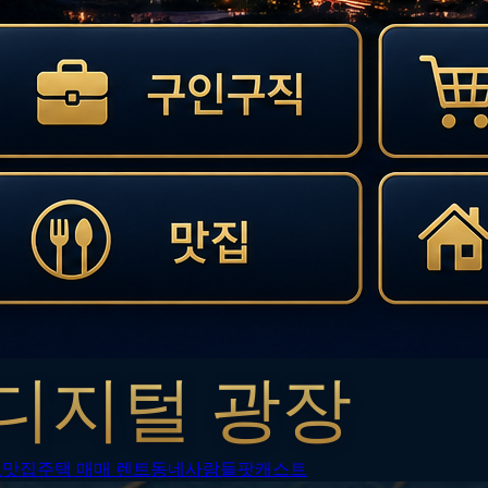
디지털 광장
보
맛집
주택 매매 렌트
동네사람들
팟캐스트