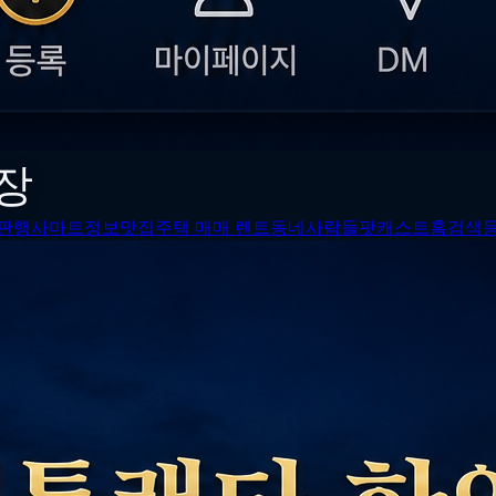
장
판
행사
마트정보
맛집
주택 매매 렌트
동네사람들
팟캐스트
홈
검색