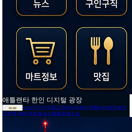
애틀랜타
한인
디지털 광장
뉴스
구인구직
중고장터
자유게시판
행사
마트정보
맛
ON AIR
집
주택 매매 렌트
동네사람들
팟캐스트