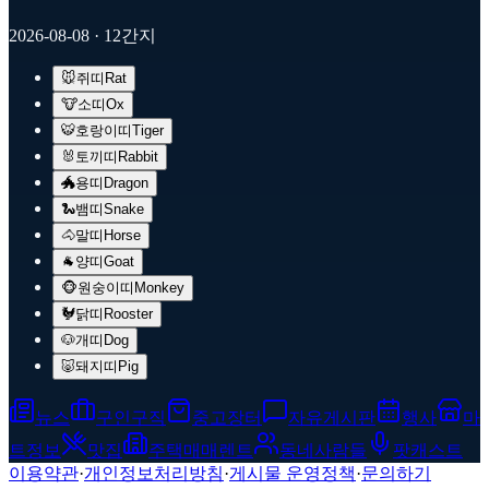
2026-08-08
· 12간지
🐭
쥐띠
Rat
🐮
소띠
Ox
🐯
호랑이띠
Tiger
🐰
토끼띠
Rabbit
🐲
용띠
Dragon
🐍
뱀띠
Snake
🐴
말띠
Horse
🐐
양띠
Goat
🐵
원숭이띠
Monkey
🐓
닭띠
Rooster
🐶
개띠
Dog
🐷
돼지띠
Pig
뉴스
구인구직
중고장터
자유게시판
행사
마
트정보
맛집
주택매매렌트
동네사람들
팟캐스트
이용약관
·
개인정보처리방침
·
게시물 운영정책
·
문의하기