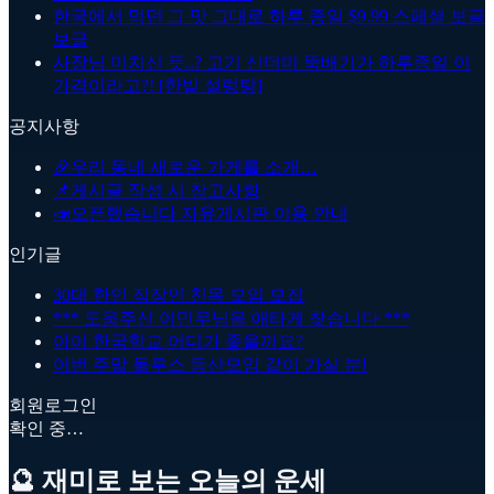
한국에서 먹던 그 맛 그대로 하루 종일 $9.99 스페셜 보글
보글
사장님 미치신 듯..? 고기 산더미 뚝배기가 하루종일 이
가격이라고?! [한밭 설렁탕]
공지사항
🎉
우리 동네 새로운 가게를 소개…
📌
게시글 작성 시 참고사항
📣
오픈했습니다 자유게시판 이용 안내
인기글
30대 한인 직장인 친목 모임 모집
*** 도움주신 이민우님을 애타게 찾습니다 ***
아이 한국학교 어디가 좋을까요?
이번 주말 둘루스 등산모임 같이 가실 분!
회원로그인
확인 중…
🔮 재미로 보는 오늘의 운세