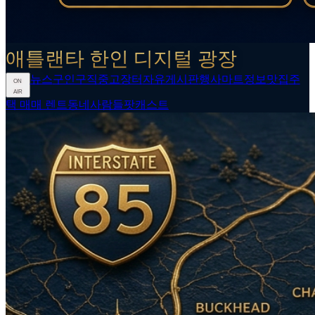
애틀랜타 한인 디지털 광장
뉴스
구인구직
중고장터
자유게시판
행사
마트정보
맛집
주
ON
AIR
택 매매 렌트
동네사람들
팟캐스트