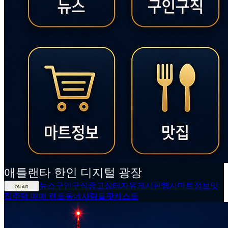
애틀랜타
한인
디지털 광장
뉴스
구인구직
중고장터
자유게시판
행사
마트정보
맛
ON AIR
집
주택 매매 렌트
동네사람들
팟캐스트