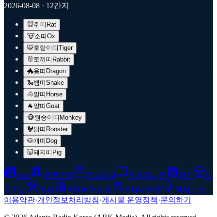
2026-08-08
· 12간지
🐭
쥐띠
Rat
🐮
소띠
Ox
🐯
호랑이띠
Tiger
🐰
토끼띠
Rabbit
🐲
용띠
Dragon
🐍
뱀띠
Snake
🐴
말띠
Horse
🐐
양띠
Goat
🐵
원숭이띠
Monkey
🐓
닭띠
Rooster
🐶
개띠
Dog
🐷
돼지띠
Pig
뉴스
구인구직
중고장터
자유게시판
행사
마
트정보
맛집
주택매매렌트
동네사람들
팟캐스트
이용약관
·
개인정보처리방침
·
게시물 운영정책
·
문의하기