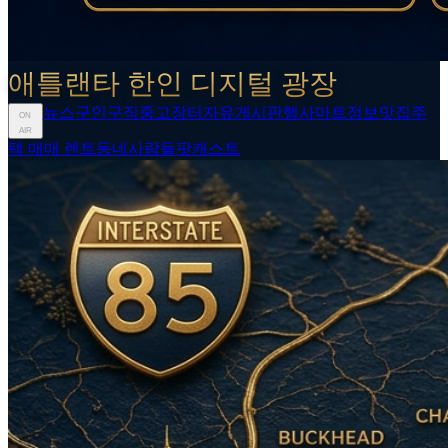
애틀랜타 한인 디지털 광장
뉴스
구인구직
중고장터
자유게시판
행사
마트정보
맛집
주
ON
AIR
택 매매 렌트
동네사람들
팟캐스트