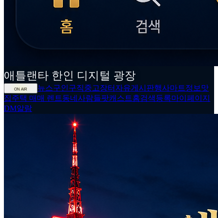
애틀랜타
한인
디지털 광장
뉴스
구인구직
중고장터
자유게시판
행사
마트정보
맛
ON AIR
집
주택 매매 렌트
동네사람들
팟캐스트
홈
검색
등록
마이페이지
DM
알람