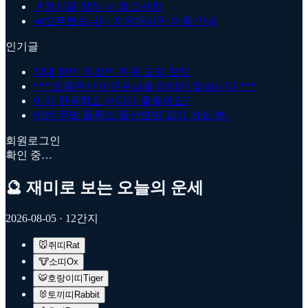
📌
게시글 작성 시 참고사항
📣
오픈했습니다 자유게시판 이용 안내
인기글
30대 한인 직장인 친목 모임 모집
*** 도움주신 이민우님을 애타게 찾습니다 ***
아이 한국학교 어디가 좋을까요?
이번 주말 둘루스 등산모임 같이 가실 분!
회원로그인
확인 중…
🔮 재미로 보는 오늘의 운세
2026-08-05
· 12간지
🐭
쥐띠
Rat
🐮
소띠
Ox
🐯
호랑이띠
Tiger
🐰
토끼띠
Rabbit