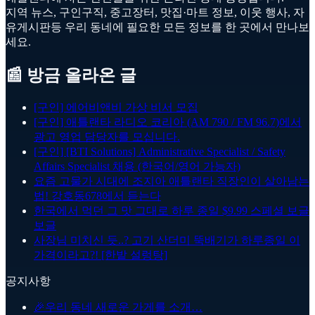
지역 뉴스, 구인구직, 중고장터, 맛집·마트 정보, 이웃 행사, 자
유게시판등 우리 동네에 필요한 모든 정보를 한 곳에서 만나보
세요.
📰 방금 올라온 글
[구인] 에어비앤비 가상 비서 모집
[구인] 애틀랜타 라디오 코리아 (AM 790 / FM 96.7)에서
광고 영업 담당자를 모십니다.
[구인] [BTI Solutions] Administrative Specialist / Safety
Affairs Specialist 채용 (한국어/영어 가능자)
요즘 고물가 시대에 조지아 애틀랜타 직장인이 살아남는
법! 강호동678에서 듣는다
한국에서 먹던 그 맛 그대로 하루 종일 $9.99 스페셜 보글
보글
사장님 미치신 듯..? 고기 산더미 뚝배기가 하루종일 이
가격이라고?! [한밭 설렁탕]
공지사항
🎉
우리 동네 새로운 가게를 소개…