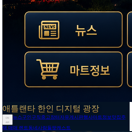
애틀랜타 한인 디지털 광장
뉴스
구인구직
중고장터
자유게시판
행사
마트정보
맛집
주
ON
AIR
택 매매 렌트
동네사람들
팟캐스트