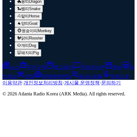
🐲
용띠
Dragon
🐍
뱀띠
Snake
🐴
말띠
Horse
🐐
양띠
Goat
🐵
원숭이띠
Monkey
🐓
닭띠
Rooster
🐶
개띠
Dog
🐷
돼지띠
Pig
뉴스
구인구직
중고장터
자유게시판
행사
마
트정보
맛집
주택매매렌트
동네사람들
팟캐스트
이용약관
·
개인정보처리방침
·
게시물 운영정책
·
문의하기
© 2026 Atlanta Radio Korea (ARK Media). All rights reserved.