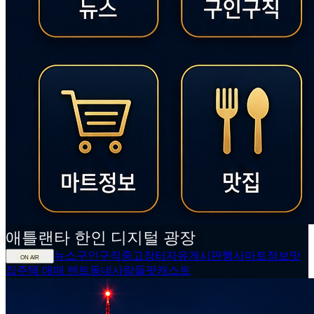
애틀랜타
한인
디지털 광장
뉴스
구인구직
중고장터
자유게시판
행사
마트정보
맛
ON AIR
집
주택 매매 렌트
동네사람들
팟캐스트