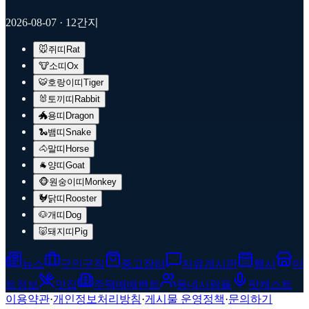
2026-08-07
· 12간지
🐭
쥐띠
Rat
🐮
소띠
Ox
🐯
호랑이띠
Tiger
🐰
토끼띠
Rabbit
🐲
용띠
Dragon
🐍
뱀띠
Snake
🐴
말띠
Horse
🐐
양띠
Goat
🐵
원숭이띠
Monkey
🐓
닭띠
Rooster
🐶
개띠
Dog
🐷
돼지띠
Pig
뉴스
구인구직
중고장터
자유게시판
행사
마
트정보
맛집
주택매매렌트
동네사람들
팟캐스트
이용약관
·
개인정보처리방침
·
게시물 운영정책
·
문의하기