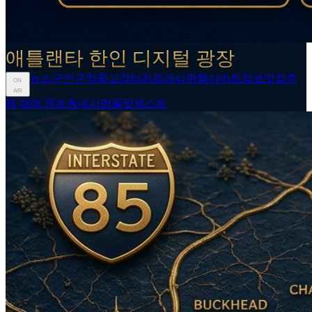
애틀랜타 한인 디지털 광장
뉴스
구인구직
중고장터
자유게시판
행사
마트정보
맛집
주
ON
AIR
택 매매 렌트
동네사람들
팟캐스트