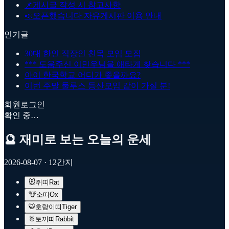
📌
게시글 작성 시 참고사항
📣
오픈했습니다 자유게시판 이용 안내
인기글
30대 한인 직장인 친목 모임 모집
*** 도움주신 이민우님을 애타게 찾습니다 ***
아이 한국학교 어디가 좋을까요?
이번 주말 둘루스 등산모임 같이 가실 분!
회원로그인
확인 중…
🔮 재미로 보는 오늘의 운세
2026-08-07
· 12간지
🐭
쥐띠
Rat
🐮
소띠
Ox
🐯
호랑이띠
Tiger
🐰
토끼띠
Rabbit