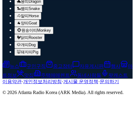
🐲
용띠
Dragon
🐍
뱀띠
Snake
🐴
말띠
Horse
🐐
양띠
Goat
🐵
원숭이띠
Monkey
🐓
닭띠
Rooster
🐶
개띠
Dog
🐷
돼지띠
Pig
뉴스
구인구직
중고장터
자유게시판
행사
마
트정보
맛집
주택매매렌트
동네사람들
팟캐스트
이용약관
·
개인정보처리방침
·
게시물 운영정책
·
문의하기
© 2026 Atlanta Radio Korea (ARK Media). All rights reserved.