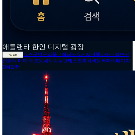
애틀랜타
한인
디지털 광장
뉴스
구인구직
중고장터
자유게시판
행사
마트정보
맛
ON AIR
집
주택 매매 렌트
동네사람들
팟캐스트
홈
검색
등록
마이페이지
DM
알람