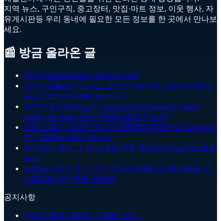
지역 뉴스, 구인구직, 중고장터, 맛집·마트 정보, 이웃 행사, 자
유게시판등 우리 동네에 필요한 모든 정보를 한 곳에서 만나보
세요.
📰 방금 올라온 글
[구인] 에어비앤비 가상 비서 모집
[구인] 애틀랜타 라디오 코리아 (AM 790 / FM 96.7)에서
광고 영업 담당자를 모십니다.
[구인] [BTI Solutions] Administrative Specialist / Safety
Affairs Specialist 채용 (한국어/영어 가능자)
요즘 고물가 시대에 조지아 애틀랜타 직장인이 살아남는
법! 강호동678에서 듣는다
한국에서 먹던 그 맛 그대로 하루 종일 $9.99 스페셜 보글
보글
사장님 미치신 듯..? 고기 산더미 뚝배기가 하루종일 이
가격이라고?! [한밭 설렁탕]
공지사항
🎉
우리 동네 새로운 가게를 소개…