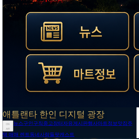
애틀랜타 한인 디지털 광장
뉴스
구인구직
중고장터
자유게시판
행사
마트정보
맛집
주
ON
AIR
택 매매 렌트
동네사람들
팟캐스트