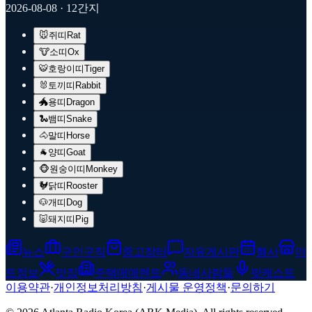
2026-08-08
· 12간지
🐭
쥐띠
Rat
🐮
소띠
Ox
🐯
호랑이띠
Tiger
🐰
토끼띠
Rabbit
🐲
용띠
Dragon
🐍
뱀띠
Snake
🐴
말띠
Horse
🐐
양띠
Goat
🐵
원숭이띠
Monkey
🐓
닭띠
Rooster
🐶
개띠
Dog
🐷
돼지띠
Pig
뉴스
구인구직
중고장터
자유게시판
행사
마
트정보
맛집
주택매매렌트
동네사람들
팟캐스트
이용약관
·
개인정보처리방침
·
게시물 운영정책
·
문의하기