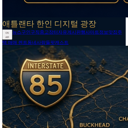
애틀랜타 한인 디지털 광장
뉴스
구인구직
중고장터
자유게시판
행사
마트정보
맛집
주
ON
AIR
택 매매 렌트
동네사람들
팟캐스트