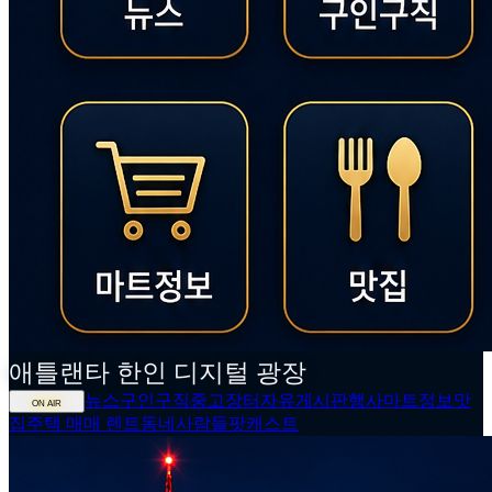
애틀랜타
한인
디지털 광장
뉴스
구인구직
중고장터
자유게시판
행사
마트정보
맛
ON AIR
집
주택 매매 렌트
동네사람들
팟캐스트