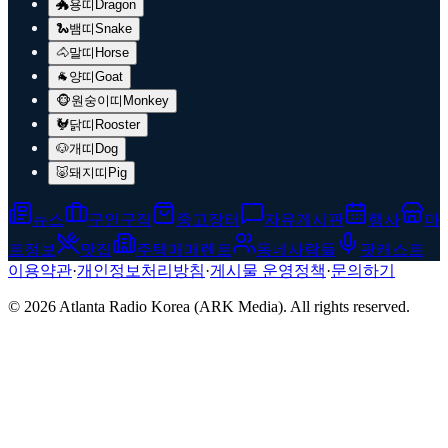
🐲
용띠
Dragon
🐍
뱀띠
Snake
🐴
말띠
Horse
🐐
양띠
Goat
🐵
원숭이띠
Monkey
🐓
닭띠
Rooster
🐶
개띠
Dog
🐷
돼지띠
Pig
뉴스
구인구직
중고장터
자유게시판
행사
마
트정보
맛집
주택매매렌트
동네사람들
팟캐스트
이용약관
·
개인정보처리방침
·
게시물 운영정책
·
문의하기
© 2026 Atlanta Radio Korea (ARK Media). All rights reserved.