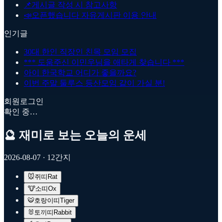
📌
게시글 작성 시 참고사항
📣
오픈했습니다 자유게시판 이용 안내
인기글
30대 한인 직장인 친목 모임 모집
*** 도움주신 이민우님을 애타게 찾습니다 ***
아이 한국학교 어디가 좋을까요?
이번 주말 둘루스 등산모임 같이 가실 분!
회원로그인
확인 중…
🔮 재미로 보는 오늘의 운세
2026-08-07
· 12간지
🐭
쥐띠
Rat
🐮
소띠
Ox
🐯
호랑이띠
Tiger
🐰
토끼띠
Rabbit