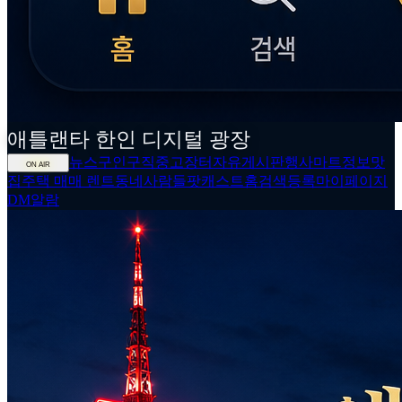
애틀랜타
한인
디지털 광장
뉴스
구인구직
중고장터
자유게시판
행사
마트정보
맛
ON AIR
집
주택 매매 렌트
동네사람들
팟캐스트
홈
검색
등록
마이페이지
DM
알람