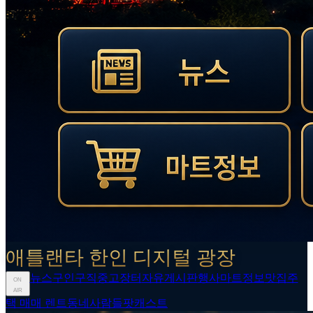
애틀랜타 한인 디지털 광장
뉴스
구인구직
중고장터
자유게시판
행사
마트정보
맛집
주
ON
AIR
택 매매 렌트
동네사람들
팟캐스트