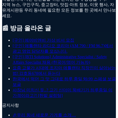
지역 뉴스, 구인구직, 중고장터, 맛집·마트 정보, 이웃 행사, 자
유게시판등 우리 동네에 필요한 모든 정보를 한 곳에서 만나보
세요.
📰 방금 올라온 글
[구인] 에어비앤비 가상 비서 모집
[구인] 애틀랜타 라디오 코리아 (AM 790 / FM 96.7)에서
광고 영업 담당자를 모십니다.
[구인] [BTI Solutions] Administrative Specialist / Safety
Affairs Specialist 채용 (한국어/영어 가능자)
요즘 고물가 시대에 조지아 애틀랜타 직장인이 살아남는
법! 강호동678에서 듣는다
한국에서 먹던 그 맛 그대로 하루 종일 $9.99 스페셜 보글
보글
사장님 미치신 듯..? 고기 산더미 뚝배기가 하루종일 이
가격이라고?! [한밭 설렁탕]
공지사항
🎉
우리 동네 새로운 가게를 소개…