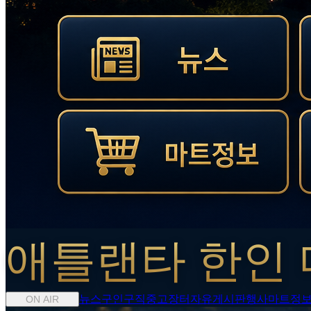
애틀랜타 한인 
뉴스
구인구직
중고장터
자유게시판
행사
마트정
ON AIR