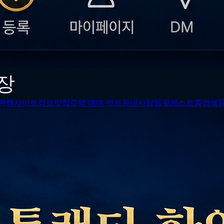
장
판
행사
마트정보
맛집
주택 매매 렌트
동네사람들
팟캐스트
홈
검색