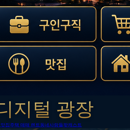
디지털 광장
보
맛집
주택 매매 렌트
동네사람들
팟캐스트