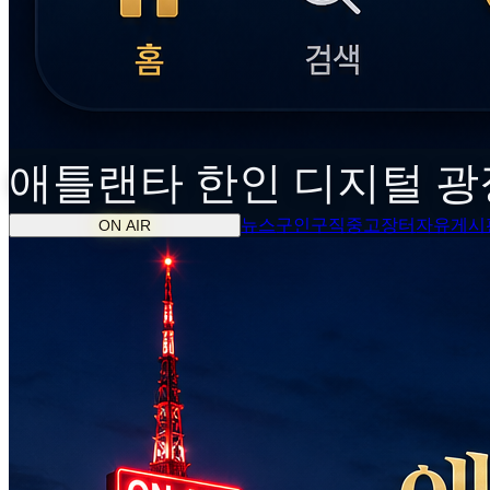
애틀랜타
한인
디지털 광
뉴스
구인구직
중고장터
자유게시
ON AIR