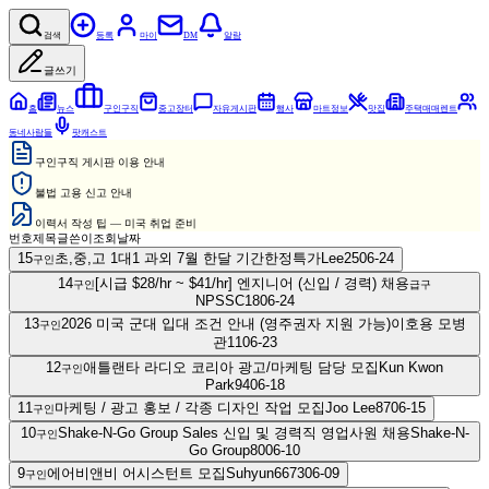
검색
등록
마이
DM
알람
글쓰기
홈
뉴스
구인구직
중고장터
자유게시판
행사
마트정보
맛집
주택매매렌트
동네사람들
팟캐스트
구인구직 게시판 이용 안내
불법 고용 신고 안내
이력서 작성 팁 — 미국 취업 준비
번호
제목
글쓴이
조회
날짜
15
초,중,고 1대1 과외 7월 한달 기간한정특가
Lee
25
06-24
구인
14
[시급 $28/hr ~ $41/hr] 엔지니어 (신입 / 경력) 채용
구인
급구
NPSSC
18
06-24
13
2026 미국 군대 입대 조건 안내 (영주권자 지원 가능)
이호용 모병
구인
관
11
06-23
12
애틀랜타 라디오 코리아 광고/마케팅 담당 모집
Kun Kwon
구인
Park
94
06-18
11
마케팅 / 광고 홍보 / 각종 디자인 작업 모집
Joo Lee
87
06-15
구인
10
Shake-N-Go Group Sales 신입 및 경력직 영업사원 채용
Shake-N-
구인
Go Group
80
06-10
9
에어비앤비 어시스턴트 모집
Suhyun66
73
06-09
구인