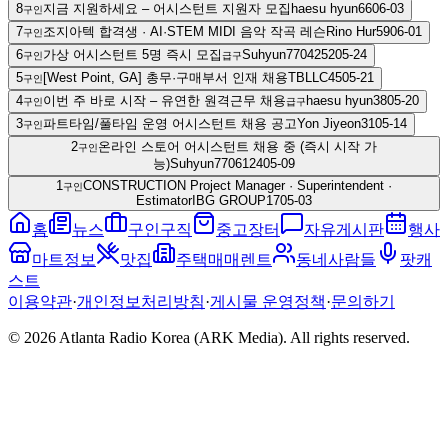
8
지금 지원하세요 – 어시스턴트 지원자 모집
haesu hyun
66
06-03
구인
7
조지아텍 합격생 · AI·STEM MIDI 음악 작곡 레슨
Rino Hur
59
06-01
구인
6
가상 어시스턴트 5명 즉시 모집
Suhyun77042
52
05-24
구인
급구
5
[West Point, GA] 총무·구매부서 인재 채용
TBLLC
45
05-21
구인
4
이번 주 바로 시작 – 유연한 원격근무 채용
haesu hyun
38
05-20
구인
급구
3
파트타임/풀타임 운영 어시스턴트 채용 공고
Yon Jiyeon
31
05-14
구인
2
온라인 스토어 어시스턴트 채용 중 (즉시 시작 가
구인
능)
Suhyun77061
24
05-09
1
CONSTRUCTION Project Manager · Superintendent ·
구인
Estimator
IBG GROUP
17
05-03
홈
뉴스
구인구직
중고장터
자유게시판
행사
마트정보
맛집
주택매매렌트
동네사람들
팟캐
스트
이용약관
·
개인정보처리방침
·
게시물 운영정책
·
문의하기
© 2026 Atlanta Radio Korea (ARK Media). All rights reserved.