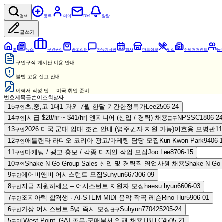
검색
등록
마이
DM
알람
글쓰기
홈
뉴스
구인구직
중고장터
자유게시판
행사
마트정보
맛집
주택매매렌트
동
구인구직 게시판 이용 안내
불법 고용 신고 안내
이력서 작성 팁 — 미국 취업 준비
번호
제목
글쓴이
조회
날짜
15
초,중,고 1대1 과외 7월 한달 기간한정특가
Lee
25
06-24
구인
14
[시급 $28/hr ~ $41/hr] 엔지니어 (신입 / 경력) 채용
NPSSC
18
06-2
구인
급구
13
2026 미국 군대 입대 조건 안내 (영주권자 지원 가능)
이호용 모병관
11
구인
12
애틀랜타 라디오 코리아 광고/마케팅 담당 모집
Kun Kwon Park
94
06-
구인
11
마케팅 / 광고 홍보 / 각종 디자인 작업 모집
Joo Lee
87
06-15
구인
10
Shake-N-Go Group Sales 신입 및 경력직 영업사원 채용
Shake-N-Go
구인
9
에어비앤비 어시스턴트 모집
Suhyun66
73
06-09
구인
8
지금 지원하세요 – 어시스턴트 지원자 모집
haesu hyun
66
06-03
구인
7
조지아텍 합격생 · AI·STEM MIDI 음악 작곡 레슨
Rino Hur
59
06-01
구인
6
가상 어시스턴트 5명 즉시 모집
Suhyun77042
52
05-24
구인
급구
5
[West Point, GA] 총무·구매부서 인재 채용
TBLLC
45
05-21
구인