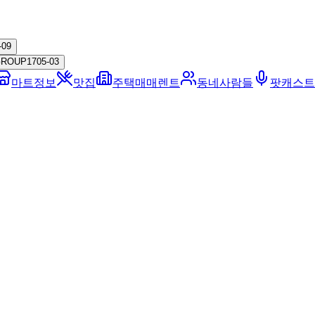
-09
GROUP
17
05-03
마트정보
맛집
주택매매렌트
동네사람들
팟캐스트