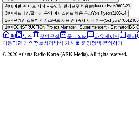
4
이번 주 바로 시작 – 유연한 원격근무 채용
haesu hyun
38
05-20
구인
급구
3
파트타임/풀타임 운영 어시스턴트 채용 공고
Yon Jiyeon
31
05-14
구인
2
온라인 스토어 어시스턴트 채용 중 (즉시 시작 가능)
Suhyun77061
24
05
구인
1
CONSTRUCTION Project Manager · Superintendent · Estimator
IBG 
구인
홈
뉴스
구인구직
중고장터
자유게시판
행사
이용약관
·
개인정보처리방침
·
게시물 운영정책
·
문의하기
© 2026 Atlanta Radio Korea (ARK Media). All rights reserved.