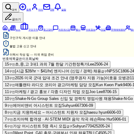
검색
등록
마이
DM
알람
글쓰기
홈
뉴스
구인구직
중고장터
자유게시판
행사
마트정보
맛집
주택매매렌트
동
구인구직 게시판 이용 안내
불법 고용 신고 안내
이력서 작성 팁 — 미국 취업 준비
번호
제목
글쓴이
조회
날짜
15
초,중,고 1대1 과외 7월 한달 기간한정특가
Lee
25
06-24
구인
14
[시급 $28/hr ~ $41/hr] 엔지니어 (신입 / 경력) 채용
NPSSC
18
06-2
구인
급구
13
2026 미국 군대 입대 조건 안내 (영주권자 지원 가능)
이호용 모병관
11
구인
12
애틀랜타 라디오 코리아 광고/마케팅 담당 모집
Kun Kwon Park
94
06-
구인
11
마케팅 / 광고 홍보 / 각종 디자인 작업 모집
Joo Lee
87
06-15
구인
10
Shake-N-Go Group Sales 신입 및 경력직 영업사원 채용
Shake-N-Go
구인
9
에어비앤비 어시스턴트 모집
Suhyun66
73
06-09
구인
8
지금 지원하세요 – 어시스턴트 지원자 모집
haesu hyun
66
06-03
구인
7
조지아텍 합격생 · AI·STEM MIDI 음악 작곡 레슨
Rino Hur
59
06-01
구인
6
가상 어시스턴트 5명 즉시 모집
Suhyun77042
52
05-24
구인
급구
5
[West Point, GA] 총무·구매부서 인재 채용
TBLLC
45
05-21
구인