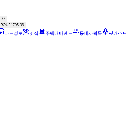
-09
GROUP
17
05-03
마트정보
맛집
주택매매렌트
동네사람들
팟캐스트