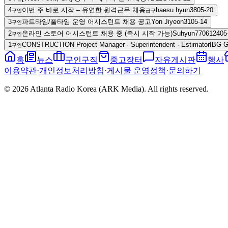
4
이번 주 바로 시작 – 유연한 원격근무 채용
haesu hyun
38
05-20
구인
급구
3
파트타임/풀타임 운영 어시스턴트 채용 공고
Yon Jiyeon
31
05-14
구인
2
온라인 스토어 어시스턴트 채용 중 (즉시 시작 가능)
Suhyun77061
24
05
구인
1
CONSTRUCTION Project Manager · Superintendent · Estimator
IBG 
구인
홈
뉴스
구인구직
중고장터
자유게시판
행사
이용약관
·
개인정보처리방침
·
게시물 운영정책
·
문의하기
© 2026 Atlanta Radio Korea (ARK Media). All rights reserved.