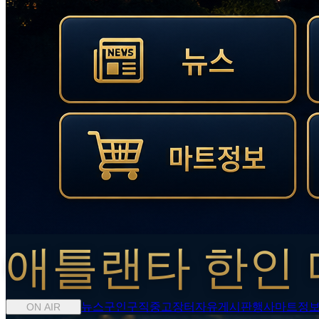
애틀랜타 한인 
뉴스
구인구직
중고장터
자유게시판
행사
마트정
ON AIR