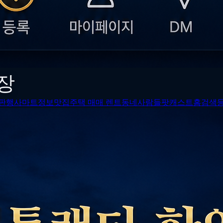
장
판
행사
마트정보
맛집
주택 매매 렌트
동네사람들
팟캐스트
홈
검색