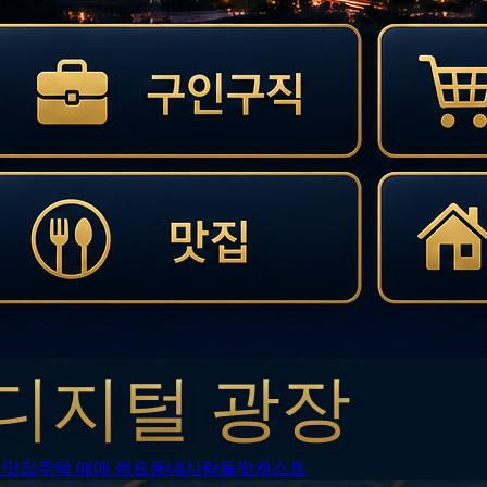
디지털 광장
보
맛집
주택 매매 렌트
동네사람들
팟캐스트