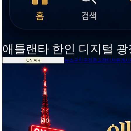
애틀랜타
한인
디지털 광
뉴스
구인구직
중고장터
자유게시
ON AIR