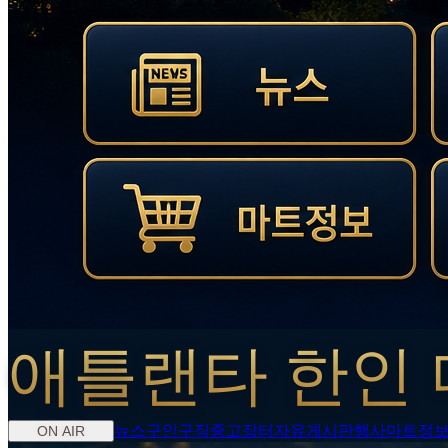
애틀랜타 한인 
뉴스
구인구직
중고장터
자유게시판
행사
마트정
ON AIR