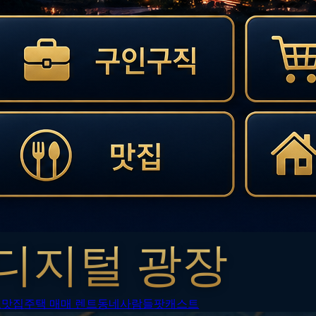
디지털 광장
보
맛집
주택 매매 렌트
동네사람들
팟캐스트