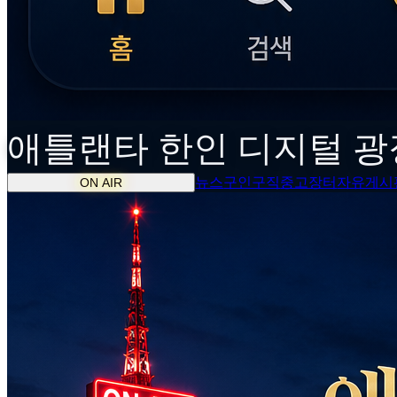
애틀랜타
한인
디지털 광
뉴스
구인구직
중고장터
자유게시
ON AIR