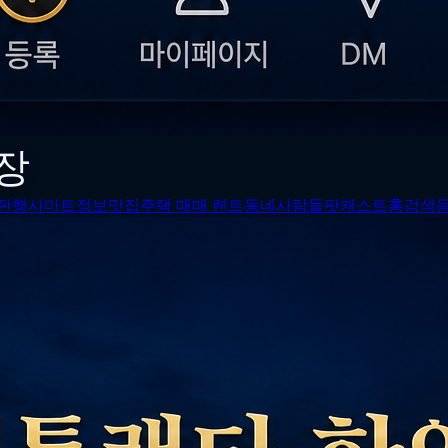
장
판
행사
마트정보
맛집
주택 매매 렌트
동네사람들
팟캐스트
홈
검색