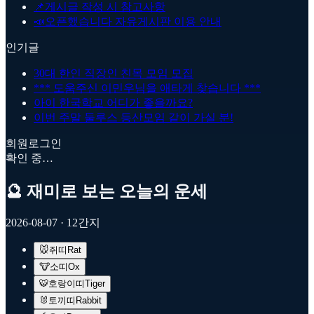
📌
게시글 작성 시 참고사항
📣
오픈했습니다 자유게시판 이용 안내
인기글
30대 한인 직장인 친목 모임 모집
*** 도움주신 이민우님을 애타게 찾습니다 ***
아이 한국학교 어디가 좋을까요?
이번 주말 둘루스 등산모임 같이 가실 분!
회원로그인
확인 중…
🔮 재미로 보는 오늘의 운세
2026-08-07
· 12간지
🐭
쥐띠
Rat
🐮
소띠
Ox
🐯
호랑이띠
Tiger
🐰
토끼띠
Rabbit