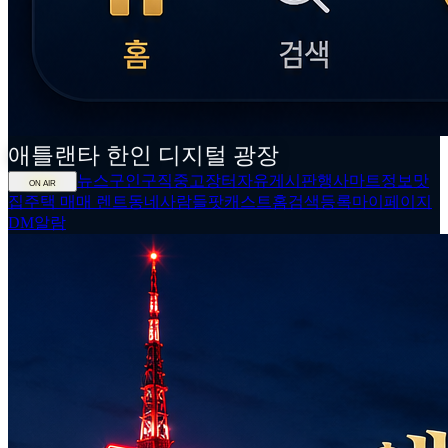
애틀랜타
한인
디지털 광장
뉴스
구인구직
중고장터
자유게시판
행사
마트정보
맛
ON AIR
집
주택 매매 렌트
동네사람들
팟캐스트
홈
검색
등록
마이페이지
DM
알람