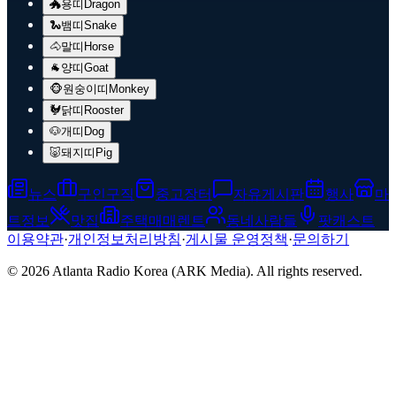
🐲
용띠
Dragon
🐍
뱀띠
Snake
🐴
말띠
Horse
🐐
양띠
Goat
🐵
원숭이띠
Monkey
🐓
닭띠
Rooster
🐶
개띠
Dog
🐷
돼지띠
Pig
뉴스
구인구직
중고장터
자유게시판
행사
마
트정보
맛집
주택매매렌트
동네사람들
팟캐스트
이용약관
·
개인정보처리방침
·
게시물 운영정책
·
문의하기
© 2026 Atlanta Radio Korea (ARK Media). All rights reserved.