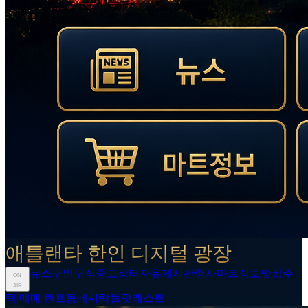
애틀랜타 한인 디지털 광장
뉴스
구인구직
중고장터
자유게시판
행사
마트정보
맛집
주
ON
AIR
택 매매 렌트
동네사람들
팟캐스트