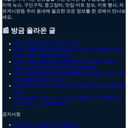
지역 뉴스, 구인구직, 중고장터, 맛집·마트 정보, 이웃 행사, 자
유게시판등 우리 동네에 필요한 모든 정보를 한 곳에서 만나보
세요.
📰 방금 올라온 글
[구인] 에어비앤비 가상 비서 모집
[구인] 애틀랜타 라디오 코리아 (AM 790 / FM 96.7)에서
광고 영업 담당자를 모십니다.
[구인] [BTI Solutions] Administrative Specialist / Safety
Affairs Specialist 채용 (한국어/영어 가능자)
요즘 고물가 시대에 조지아 애틀랜타 직장인이 살아남는
법! 강호동678에서 듣는다
한국에서 먹던 그 맛 그대로 하루 종일 $9.99 스페셜 보글
보글
사장님 미치신 듯..? 고기 산더미 뚝배기가 하루종일 이
가격이라고?! [한밭 설렁탕]
공지사항
🎉
우리 동네 새로운 가게를 소개…