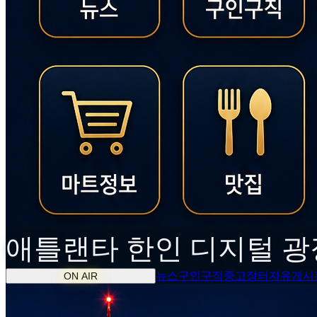
애틀랜타
한인
디지털 광
뉴스
구인구직
중고장터
자유게시
ON AIR