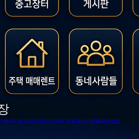
장
판
행사
마트정보
맛집
주택 매매 렌트
동네사람들
팟캐스트