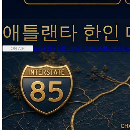
애틀랜타 한인 
뉴스
구인구직
중고장터
자유게시판
행사
마트정
ON AIR