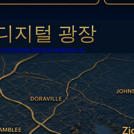
디지털 광장
보
맛집
주택 매매 렌트
동네사람들
팟캐스트